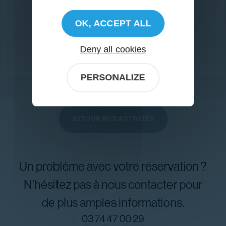
15
€
Prix total :
OK, ACCEPT ALL
RÉSERVER
Deny all cookies
PERSONALIZE
RETOUR AUX ACTIVITÉS
Un problème avec votre réservation ?
N’hésitez pas à nous contacter pour
de plus amples informations.
03 74 47 00 29