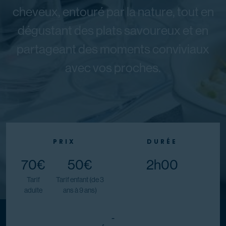
cheveux, entouré par la nature, tout en
dégustant des plats savoureux et en
partageant des moments conviviaux
avec vos proches.
PRIX
DURÉE
70€
50€
2h00
Tarif
Tarif enfant (de 3
adulte
ans à 9 ans)
-