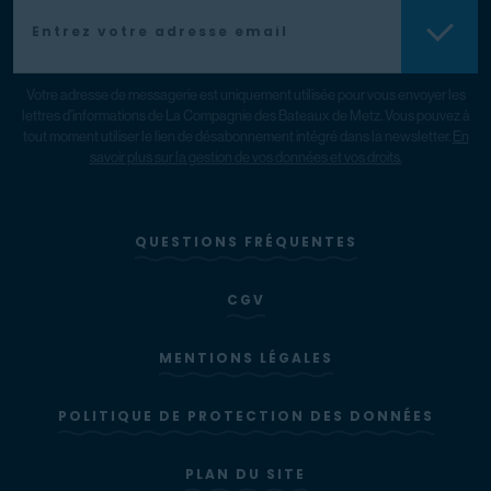
Votre adresse de messagerie est uniquement utilisée pour vous envoyer les
lettres d’informations de La Compagnie des Bateaux de Metz. Vous pouvez à
tout moment utiliser le lien de désabonnement intégré dans la newsletter.
En
savoir plus sur la gestion de vos données et vos droits.
QUESTIONS FRÉQUENTES
CGV
MENTIONS LÉGALES
POLITIQUE DE PROTECTION DES DONNÉES
PLAN DU SITE