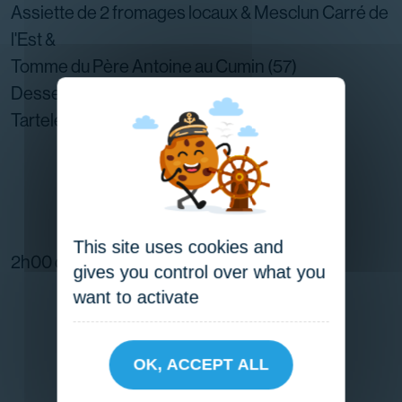
Assiette de 2 fromages locaux & Mesclun Carré de
l'Est &
Tomme du Père Antoine au Cumin (57)
Dessert
Tartelette Mirabelles de Lorraine
La balade
This site uses cookies and
2h00 de navigation
gives you control over what you
want to activate
OK, ACCEPT ALL