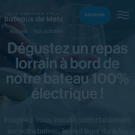
RÉSERVER
Accueil
Nos activités
Repas spécial Lorraine
Dégustez un repas
lorrain à bord de
notre bateau 100%
électrique !
Imaginez-vous, installé confortablement
sur notre bateau, le vent léger dans les