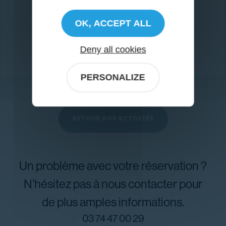
15
€
Prix total :
OK, ACCEPT ALL
RÉSERVER
Deny all cookies
PERSONALIZE
RETOUR AUX ACTIVITÉS
Un problème avec votre réservation ?
N’hésitez pas à nous contacter pour
de plus amples informations.
03 74 47 00 29